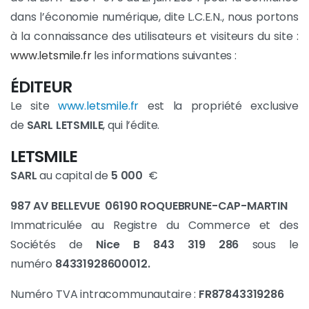
dans l’économie numérique, dite L.C.E.N., nous portons
à la connaissance des utilisateurs et visiteurs du site :
www.letsmile.fr
les informations suivantes :
ÉDITEUR
Le site
www.letsmile.fr
est la propriété exclusive
de
SARL
LETSMILE
, qui l’édite.
LETSMILE
SARL
au capital de
5 000
€
987 AV BELLEVUE
06190 ROQUEBRUNE-CAP-MARTIN
Immatriculée au Registre du Commerce et des
Sociétés de
Nice B 843 319 286
sous le
numéro
84331928600012.
Numéro TVA intracommunautaire :
FR87843319286