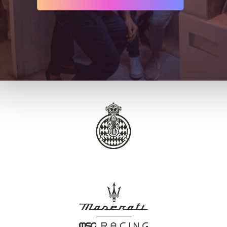
+
177
clients satisfaits
Merci à eux pour leur confiance